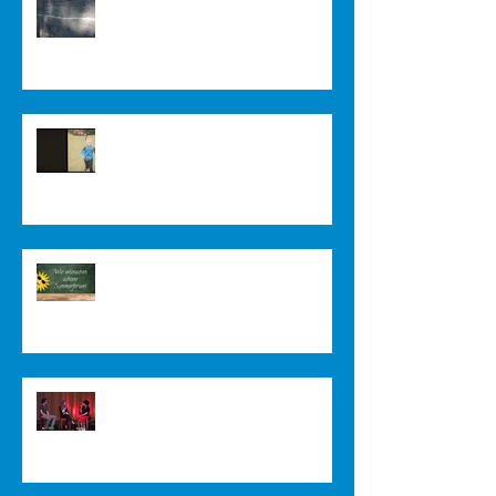
Community Lodge in Nepal
Impressionen vom Auerberg
Endlich Ferien!!!
Filmpremiere, Carmina Burana und
Abiturzeugnisse