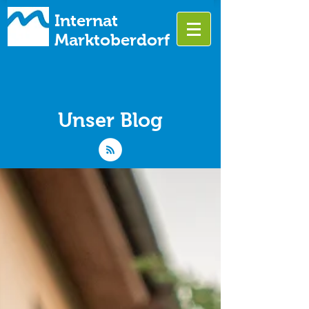
Internat
Marktoberdorf
Unser Blog