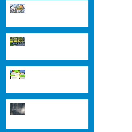
Sommer 2024
Herzlich Willkommen im Schuljahr
2023/2024
Verstärkung für unser Küchenteam
gesucht
Community Lodge in Nepal