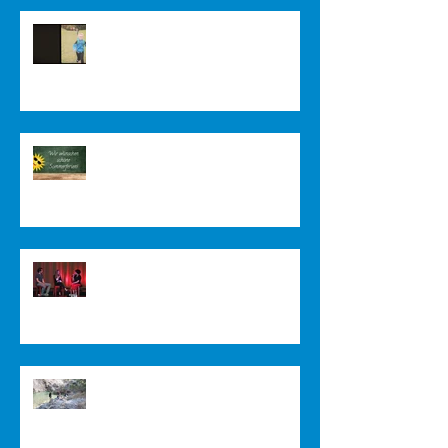
Impressionen vom Auerberg
Endlich Ferien!!!
Filmpremiere, Carmina Burana und
Abiturzeugnisse
Freizeit und Wochenenden im
Internat 2021/2022