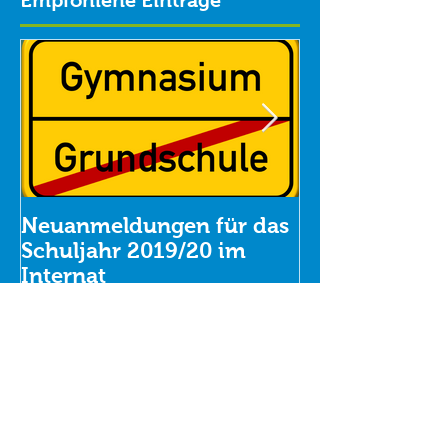
Empfohlene Einträge
Neuanmeldungen für das
Oper, Konzer
Schuljahr 2019/20 im
Theater
Internat
Aktuelle Einträge