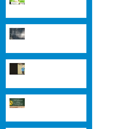
gesucht
Community Lodge in Nepal
Impressionen vom Auerberg
Endlich Ferien!!!