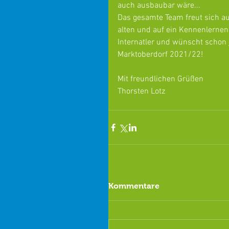
auch ausbaubar wäre...
Das gesamte Team freut sich au
alten und auf ein Kennenlernen
Internatler und wünscht schon j
Marktoberdorf 2021/22!
Mit freundlichen Grüßen
Thorsten Lotz
Kommentare