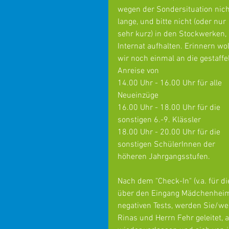
wegen der Sondersituation nich
lange, und bitte nicht (oder nur 
sehr kurz) in den Stockwerken, 
Internat aufhalten. Erinnern wol
wir noch einmal an die gestaffel
Anreise von
14.00 Uhr - 16.00 Uhr für alle 
Neueinzüge
16.00 Uhr - 18.00 Uhr für die 
sonstigen 6.-9. Klässler
18.00 Uhr - 20.00 Uhr für die 
sonstigen SchülerInnen der 
höheren Jahrgangsstufen.
Nach dem "Check-In" (v.a. für d
über den Eingang Mädchenheim,
negativen Tests, werden Sie/we
Rinas und Herrn Fehr geleitet, 