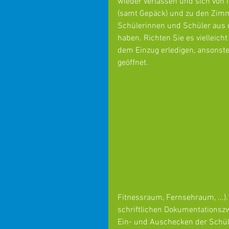
wieder verlassen und sich von
(samt Gepäck) und zu den Zimm
Schülerinnen und Schüler aus 
haben. Richten Sie es vielleich
dem Einzug erledigen, ansonste
geöffnet.
Fitnessraum, Fernsehraum, ...)
schriftlichen Dokumentationszw
Ein- und Auschecken der Schül