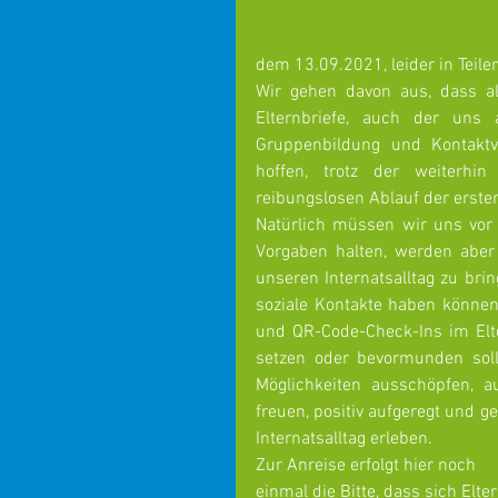
dem 13.09.2021, leider in Teil
Wir gehen davon aus, dass all
Elternbriefe, auch der uns
Gruppenbildung und Kontaktve
hoffen, trotz der weiterhin
reibungslosen Ablauf der erste
Natürlich müssen wir uns vor 
Vorgaben halten, werden abe
unseren Internatsalltag zu bri
soziale Kontakte haben können
und QR-Code-Check-Ins im Elte
setzen oder bevormunden soll
Möglichkeiten ausschöpfen, a
freuen, positiv aufgeregt und 
Internatsalltag erleben.
Zur Anreise erfolgt hier noch 
einmal die Bitte, dass sich Elter